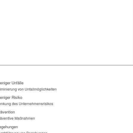
eniger Unfälle
iminierung von Unfallmöglichkeiten
eniger Risiko
enkung des Unternehmensrisikos
rävention
räventive Maßnahmen
egehungen
urchführung von Begehungen